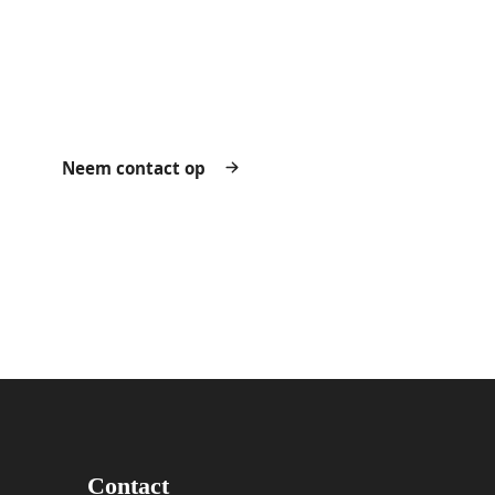
Of hoe wij u wellicht kunnen helpen met uw
project? Neem geheel vrijblijvend contact met ons
op
Neem contact op
Contact