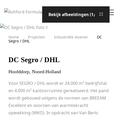
Bekijk afbeeldingen (1)
Home
Projecten
Industriële vloeren
DC
Segro / DHL
DC Segro / DHL
Hoofddorp, Noord-Holland
Voor SEGRO / DHL wordt er 24.000 m² bedrijfshal
en 4.000 m² kantoorruimte gerealiseerd. Het pand
wordt gebouwd volgens de normen van BREEAM
Excellent en voorzien van warmtekracht
opwekking (WKO). In opdracht van Van Berlo